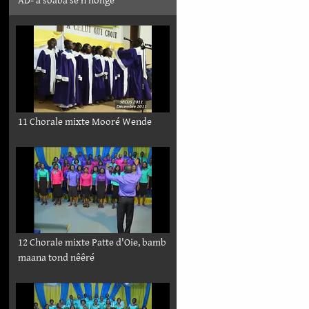
AD- a soaba sê n nonge
11 Chorale mixte Mooré Wende
12 Chorale mixte Patte d'Oie, bamb
maana tond nêêré