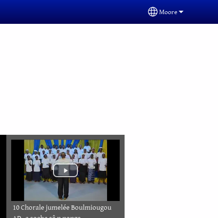
Moore
Select your langua
10 Chorale jumelée Boulmiougou