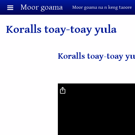
Aller au contenu principal
Moor goama
Moor goama na n keng taoore
Koralls toay-toay yɩɩla
Koralls toay-toay yɩ