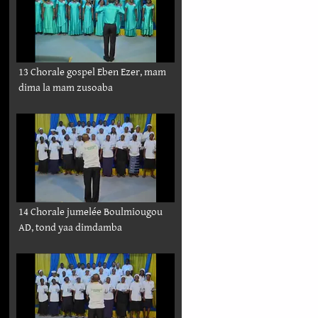
13 Chorale gospel Eben Ezer, mam
dima la mam zusoaba
14 Chorale jumelée Boulmiougou
AD, tond yaa dimdamba