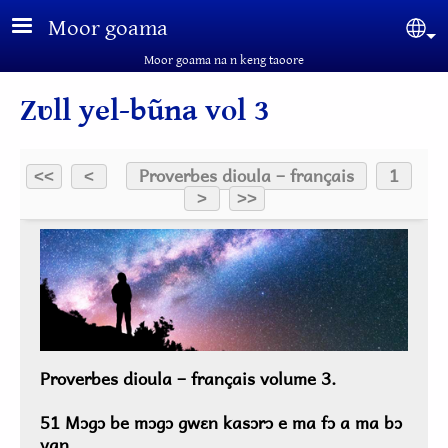
Aller au contenu principal
Moor goama
Sel
Moor goama na n keng taoore
Zʋll yel-bũna vol 3