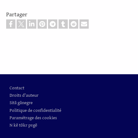
Partager
Pied de page
Contact
Droits d'auteur
Sitã gãnegre
Politique de confidentialité
Paramétrage des cookies
N kẽ tõkr pʋgẽ