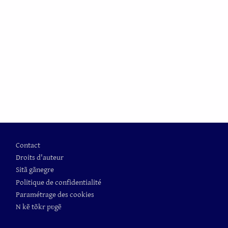
Pied de page
Contact
Droits d'auteur
Sitã gãnegre
Politique de confidentialité
Paramétrage des cookies
N kẽ tõkr pʋgẽ