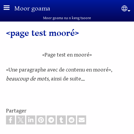
Aller au contenu principal
Moor goama
Sel
Moor goama na n keng taoore
<page test mooré>
<Page test en mooré>
<Une paragraphe avec de contenu en mooré>,
beaucoup de mots
, ainsi de suite...
Partager