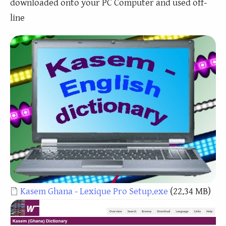
downloaded onto your PC Computer and used off-
line
Document
Kasem Ghana - Lexique Pro Setup.exe
(22.34 MB)