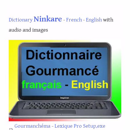
Ninkare
Dictionary
- French - English
with
audio and images
Document
Gourmanchéma - Lexique Pro Setup.exe