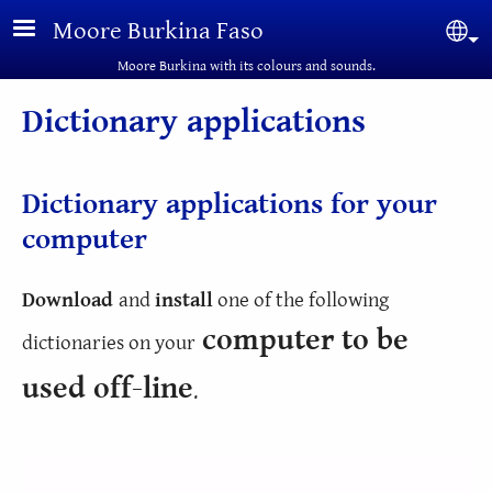
Skip to main content
Moore Burkina Faso
Sel
Moore Burkina with its colours and sounds.
Dictionary applications
Dictionary applications for your
computer
Download
and
install
one of the following
computer to be
dictionaries on your
used off-line
.