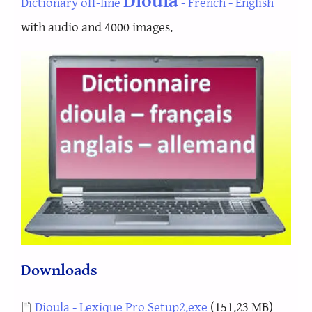
Dioula
Dictionary off-line
- French - English
with audio and 4000 images.
Downloads
Document
Dioula - Lexique Pro Setup2.exe
(151.23 MB)