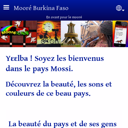
Aller au contenu principal
Mooré Burkina Faso
Sel
En avant pour le mooré
Yɛɛlba ! Soyez les bienvenus
dans le pays Mossi.
Découvrez la beauté, les sons et
couleurs de ce beau pays.
La beauté du pays et de ses gens