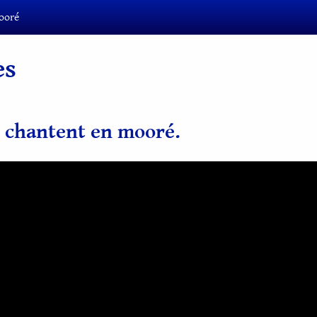
ooré
es
s chantent en mooré.