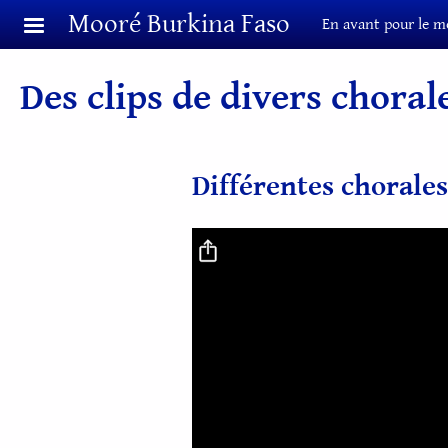
Aller au contenu principal
Mooré Burkina Faso
En avant pour le m
Des clips de divers choral
Différentes chorale