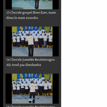
13 Chorale gospel Eben Ezer, mam
dima la mam zusoaba
14 Chorale jumelée Boulmiougou
AD, tond yaa dimdamba
15 Chorale jumelée Boulmiougou