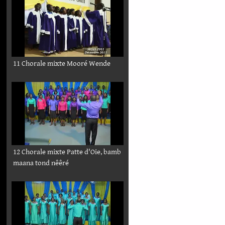
11 Chorale mixte Mooré Wende
12 Chorale mixte Patte d'Oie, bamb
maana tond nêêré