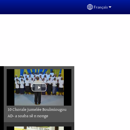
Français
Select your languag
10 Chorale jumelée Boulmiougou
AD- a soaba sê n nonge