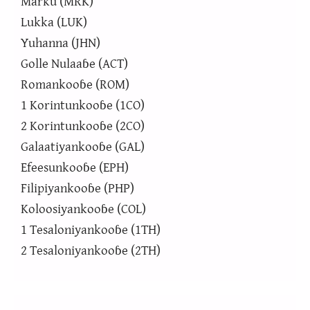
Marku (MRK)
Lukka (LUK)
Yuhanna (JHN)
Golle Nulaaɓe (ACT)
Romankooɓe (ROM)
1 Korintunkooɓe (1CO)
2 Korintunkooɓe (2CO)
Galaatiyankooɓe (GAL)
Efeesunkooɓe (EPH)
Filipiyankooɓe (PHP)
Koloosiyankooɓe (COL)
1 Tesaloniyankooɓe (1TH)
2 Tesaloniyankooɓe (2TH)