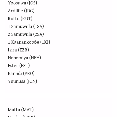
Yoosuwa (JOS)
Ardiiɓe (JDG)
Ruttu (RUT)
1 Samuwiila (1SA)
2 Samuwiila (2SA)
1 Kaanankooɓe (1KI)
Isira (EZR)
Nehemiya (NEH)
Ester (EST)
Banndi (PRO)
Yuunusa (JON)
Matta (MAT)