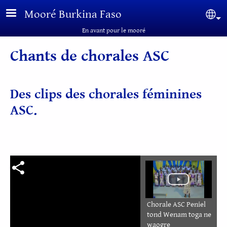
Aller au contenu principal
Mooré Burkina Faso
Sel
En avant pour le mooré
Chants de chorales ASC
Des clips des chorales féminines
ASC.
Chorale ASC Peniel
tond Wenam toga ne
waogre