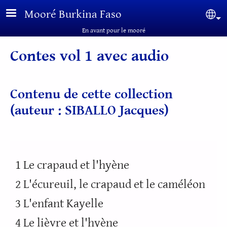
Aller au contenu principal
Mooré Burkina Faso
Sel
En avant pour le mooré
Contes vol 1 avec audio
Contenu de cette collection
(auteur : SIBALLO Jacques)
1 Le crapaud et l'hyène
2 L'écureuil, le crapaud et le caméléon
3 L'enfant Kayelle
4 Le lièvre et l'hyène