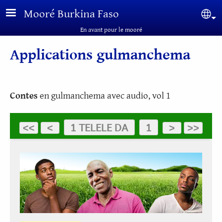
Aller au contenu principal
Mooré Burkina Faso
Sel
En avant pour le mooré
Applications gulmanchema
Contes
en gulmanchema avec audio, vol 1