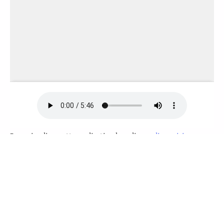
Pour visualiser cette application hors ligne,
cliquez ici
pour l'ouvrir dans une nouvelle fenêtre. Ensuite,
mettez-la en signet ou ajoutez-la à votre écran
d'accueil.
Ces contes sont aussi disponibles comme appli
smartphone Android à télécharger depuis Google