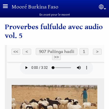
Aller au contenu principal
Mooré Burkina Faso
Sel
En avant pour le mooré
Proverbes fulfulde avec audio
vol. 5