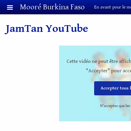
Aller au contenu principal
Mooré Burkina Faso
En avant pour le m
JamTan YouTube
Cette vidéo ne peut être affic
"Accepter" pour acce
Accepter tous 
N'acceptez que les