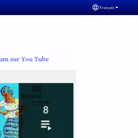
Français
Select your languag
bum sur You Tube