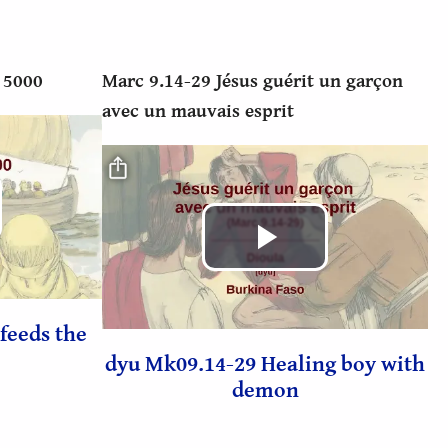
déo
vidéo
 5000
Marc 9.14-29 Jésus guérit un garçon
avec un mauvais esprit
Fichier vidéo
e
Lire
la
feeds the
déo
dyu Mk09.14-29 Healing boy with
vidéo
demon