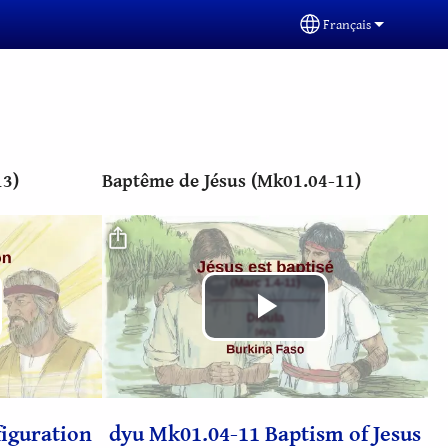
Français
Select your languag
13)
Baptême de Jésus (Mk01.04-11)
Fichier vidéo
e
Lire
la
figuration
dyu Mk01.04-11 Baptism of Jesus