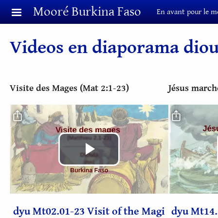
Aller au contenu principal
Mooré Burkina Faso
En avant pour le m
Videos en diaporama diou
Visite des Mages (Mat 2:1-23)
Jésus march
Fichier vidéo
Fichier vidé
Lire
la
dyu Mt02.01-23 Visit of the Magi
dyu Mt14.