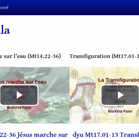
ooré
la
e sur l'eau (Mt14.22-36)
Transfiguration (Mt17.01-
o
Fichier vidéo
Lire
Lir
la
la
22-36 Jésus marche sur
dyu Mt17.01-13 Trans