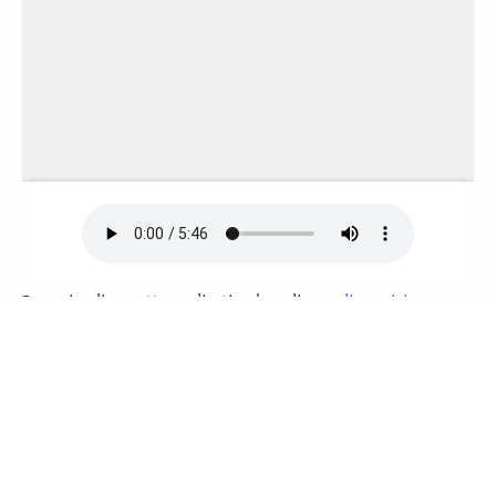
Pour visualiser cette application hors ligne,
cliquez ici
pour l'ouvrir dans une nouvelle fenêtre. Ensuite,
mettez-la en signet ou ajoutez-la à votre écran
d'accueil.
Ces contes sont aussi disponibles comme appli
smartphone Android à télécharger depuis Google