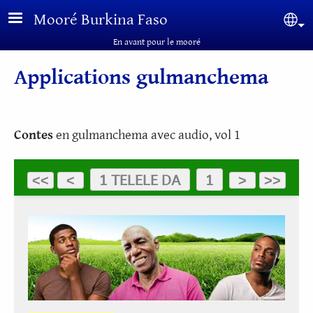
Aller au contenu principal
Mooré Burkina Faso
Sel
En avant pour le mooré
Applications gulmanchema
Contes
en gulmanchema avec audio, vol 1