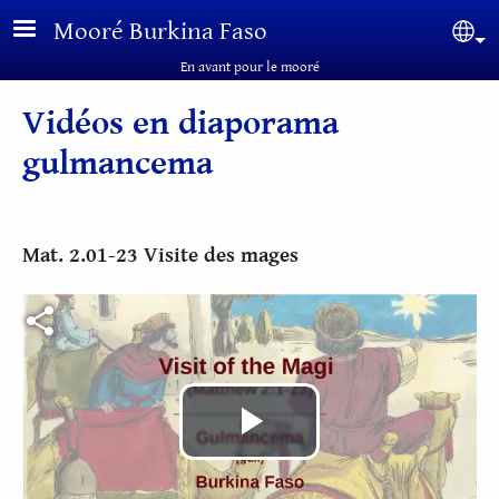
Aller au contenu principal
Mooré Burkina Faso
Sel
En avant pour le mooré
Vidéos en diaporama
gulmancema
Mat. 2.01-23 Visite des mages
Fichier vidéo
Lire