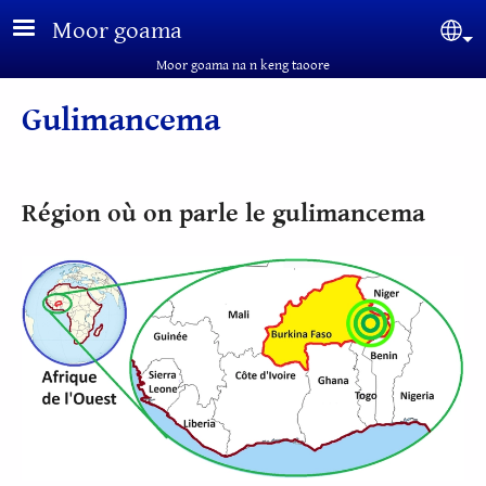
Aller au contenu principal
Moor goama
Sel
Moor goama na n keng taoore
Gulimancema
Région où on parle le gulimancema