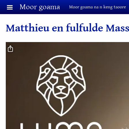
Aller au contenu principal
Moor goama
Moor goama na n keng taoore
Matthieu en fulfulde Mas