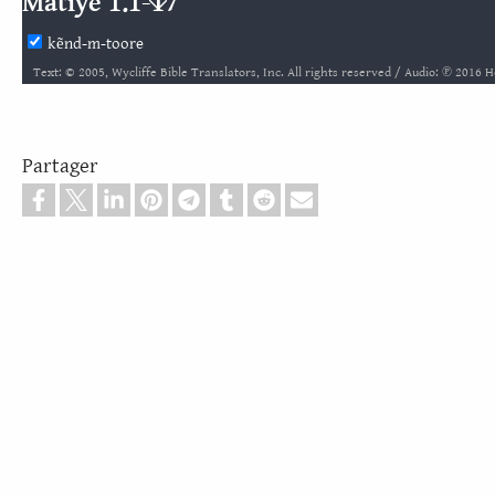
Matiye 1.1-17
kẽnd-m-toore
Text: © 2005, Wycliffe Bible Translators, Inc. All rights reserved / Audio: ℗ 2016
Partager