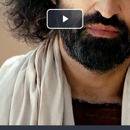
Lire
la
vidéo