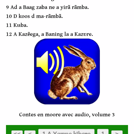
9 Ad a Baag zaba ne a yirã rãmba.
10 D koos d ma-rãmbã.
11 Kɩɩba.
12 A Kazẽega, a Baning la a Kazʋre.
Contes en moore avec audio, volume 3