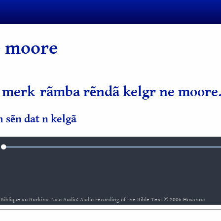
e moore
a merk-rãmba rẽndã kelgr ne moore
m sẽn dat n kelgã
Loaded
:
rdine
100.00%
Biblique au Burkina Faso Audio: Audio recording of the Bible Text ℗ 2006 Hosanna
5
6
7
8
9
10