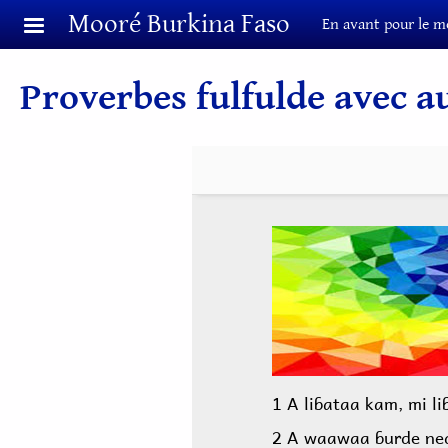
Aller au contenu principal
Mooré Burkina Faso
En avant pour le m
Proverbes fulfulde avec au