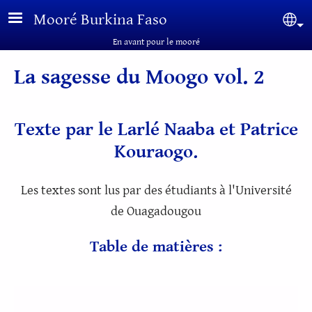
Aller au contenu principal
Mooré Burkina Faso
Sel
En avant pour le mooré
La sagesse du Moogo vol. 2
Texte par le Larlé Naaba et Patrice
Kouraogo.
Les textes sont lus par des étudiants à l'Université
de Ouagadougou
Table de matières :