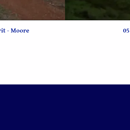
o
rit - Moore
05