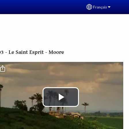
Français
Select your languag
03 - Le Saint Esprit - Moore
Fichier vidéo
Lire
la