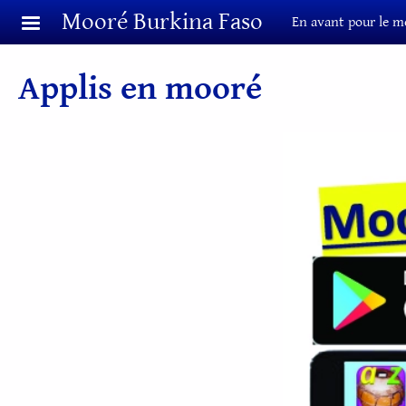
Aller au contenu principal
Mooré Burkina Faso
En avant pour le m
Applis en mooré