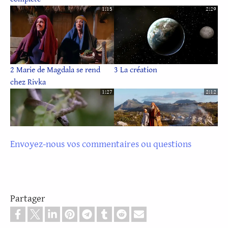
1:15
2:29
2 Marie de Magdala se rend
3 La création
chez Rivka
1:27
2:12
Envoyez-nous vos commentaires ou questions
4 La tentation et la chute de
5 Abraham
l'Homme
1:18
1:56
Partager