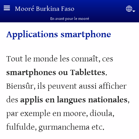
Aller au contenu principal
Mooré Burkina Faso
Sel
En avant pour le mooré
Applications smartphone
Tout le monde les connaît, ces
smartphones ou Tablettes
.
Biensûr, ils peuvent aussi afficher
des
applis en langues nationales
,
par exemple en moore, dioula,
fulfulde, gurmanchema etc.